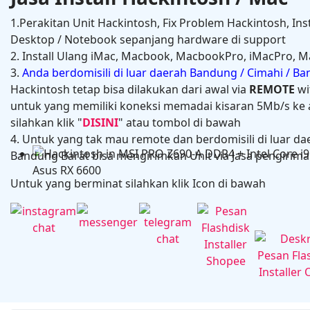
1.Perakitan Unit Hackintosh, Fix Problem Hackintosh, Ins
Desktop / Notebook sepanjang hardware di support
2. Install Ulang iMac, Macbook, MacbookPro, iMacPro, M
3.
Anda berdomisili di luar daerah Bandung / Cimahi / B
Hackintosh tetap bisa dilakukan dari awal via
REMOTE
wi
untuk yang memiliki koneksi memadai kisaran 5Mb/s ke a
silahkan klik "
DISINI
" atau tombol di bawah
4. Untuk yang tak mau remote dan berdomisili di luar da
Hackintosh in HP Zbook Power G7 Mobile Workstati
Bandung Barat bisa mengirimkan Unit via Jasa pengiriman
Untuk yang berminat silahkan klik Icon di bawah