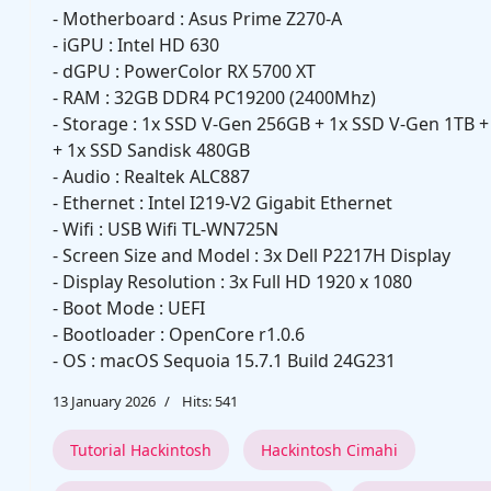
- Motherboard : Asus Prime Z270-A
- iGPU : Intel HD 630
- dGPU : PowerColor RX 5700 XT
- RAM : 32GB DDR4 PC19200 (2400Mhz)
- Storage : 1x SSD V-Gen 256GB + 1x SSD V-Gen 1TB 
+ 1x SSD Sandisk 480GB
- Audio : Realtek ALC887
- Ethernet : Intel I219-V2 Gigabit Ethernet
- Wifi : USB Wifi TL-WN725N
- Screen Size and Model : 3x Dell P2217H Display
- Display Resolution : 3x Full HD 1920 x 1080
- Boot Mode : UEFI
- Bootloader : OpenCore r1.0.6
- OS : macOS Sequoia 15.7.1 Build 24G231
13 January 2026
Hits: 541
Tutorial Hackintosh
Hackintosh Cimahi