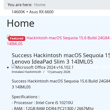
You are here:
Home
Hackintosh in MSI PRO Z690-A DDR4 + Intel Core i9 
RX 6600
Home
Featured
Success Hackintosh macOS Sequoia 15
Lenovo IdeaPad Slim 3 14IML05
Hackintosh in Asrock B760M Steel Legend Wifi + Intel
Instalasi Hackintosh
13 January 2026
14600K + Asus RX 6600
Success Hackintosh macOS Sequoia 15.6 Build 24G84
3 14IML05
Specifications :
- Processor : Intel Core i5 10210U
- RAM : 12GB RAM DDR4 PC21300 / 2667Mhz