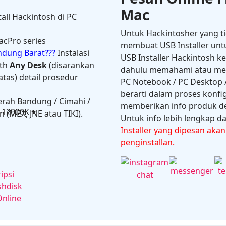
Mac
tall Hackintosh di PC
Untuk Hackintosher yang t
acPro series
membuat USB Installer unt
andung Barat???
Instalasi
USB Installer Hackintosh k
th
Any Desk
(disarankan
dahulu memahami atau melal
tas) detail prosedur
PC Notebook / PC Desktop /
berarti dalam proses konfi
erah Bandung / Cimahi /
memberikan info produk de
on
 (MEX, JNE atau TIKI).
Untuk info lebih lengkap dan
Installer yang dipesan aka
penginstallan.