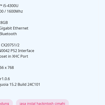
e™ i5-4300U
00 / 1600Mhz
128GB
 Gigabit Ethernet
 Bluetooth
t CX20751/2
N0042 PS2 Interface
pset in XHC Port
66 x 768
r1.0.6
uoia 15.2 Build 24C101
andung
jasa instal hackintosh cimahi