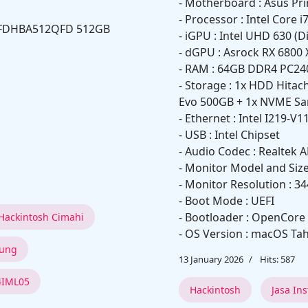
- Motherboard : Asus Pr
- Processor : Intel Core i
MTFDHBA512QFD 512GB
- iGPU : Intel UHD 630 (
- dGPU : Asrock RX 6800 
- RAM : 64GB DDR4 PC24
- Storage : 1x HDD Hita
Evo 500GB + 1x NVME Sa
- Ethernet : Intel I219-V
- USB : Intel Chipset
- Audio Codec : Realtek 
- Monitor Model and Siz
- Monitor Resolution : 3
- Boot Mode : UEFI
- Bootloader : OpenCore 
Hackintosh Cimahi
- OS Version : macOS Tah
dung
13 January 2026
Hits: 587
4IML05
Hackintosh
Jasa In