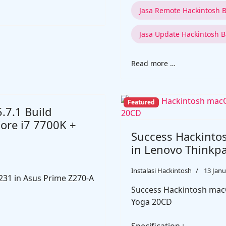
Jasa Remote Hackintosh
Jasa Update Hackintosh 
Read more …
Featured
.7.1 Build
ore i7 7700K +
Success Hackinto
in Lenovo Thinkp
Instalasi Hackintosh
13 Janu
231 in Asus Prime Z270-A
Success Hackintosh macO
Yoga 20CD