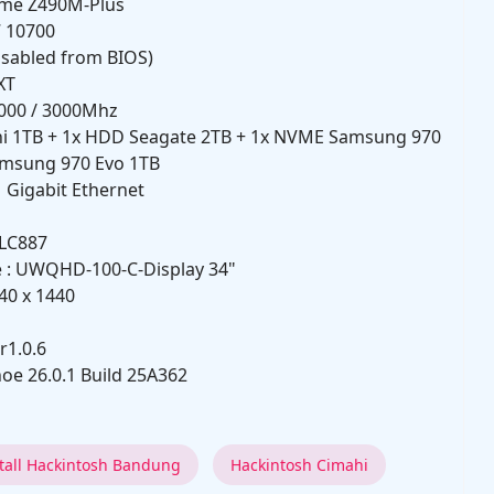
ime Z490M-Plus
7 10700
Disabled from BIOS)
XT
000 / 3000Mhz
chi 1TB + 1x HDD Seagate 2TB + 1x NVME Samsung 970
msung 970 Evo 1TB
11 Gigabit Ethernet
ALC887
e : UWQHD-100-C-Display 34"
440 x 1440
r1.0.6
oe 26.0.1 Build 25A362
stall Hackintosh Bandung
Hackintosh Cimahi