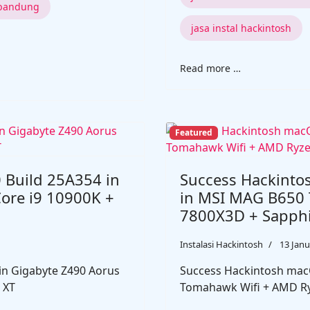
 bandung
jasa instal hackintosh
Read more …
Featured
 Build 25A354 in
Success Hackinto
Core i9 10900K +
in MSI MAG B650 
7800X3D + Sapphi
Instalasi Hackintosh
13 Janu
in Gigabyte Z490 Aorus
Success Hackintosh mac
 XT
Tomahawk Wifi + AMD Ry