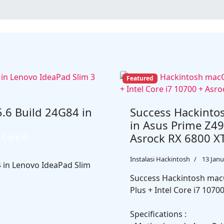
12900K + Asus
Featured
.6 Build 24G84 in
Success Hackinto
in Asus Prime Z49
Asrock RX 6800 X
 Core i5
Instalasi Hackintosh
13 Janu
 in Lenovo IdeaPad Slim
Success Hackintosh macO
Plus + Intel Core i7 1070
Specifications :