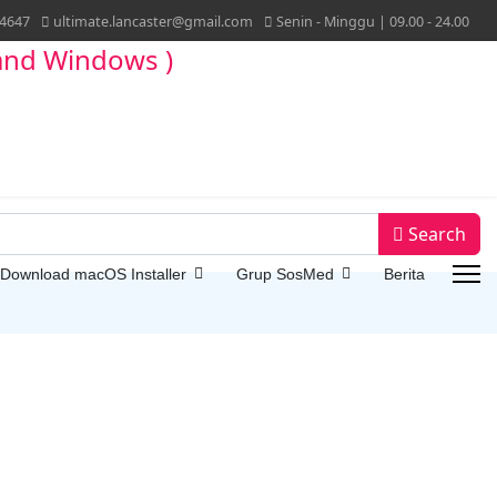
4647
ultimate.lancaster@gmail.com
Senin - Minggu | 09.00 - 24.00
Search
 Download macOS Installer
Grup SosMed
Berita