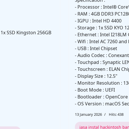
Specification :
- Processor : Intel® Cor
- RAM : 4GB DDR3 PC128
- IGPU : Intel HD 4400
- Storage : 1x SSD KYO 
+ 1x SSD Kingston 256GB
- Ethernet : Intel I218LM
- Wifi : Intel AC 7260 and
- USB : Intel Chipset
- Audio Codec : Conexan
- Touchpad : Synaptic LE
- Touchscreen : ELAN Chi
- Display Size : 12.5"
- Monitor Resolution : 13
- Boot Mode : UEFI
- Bootloader : OpenCore 
- OS Version : macOS Seq
13 January 2026
Hits: 438
jasa instal hackintosh b