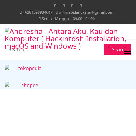
+6281398934647
ultimate.lancaster@gmail.com
Senin - Minggu | 09.00 - 24.00
Search
Search