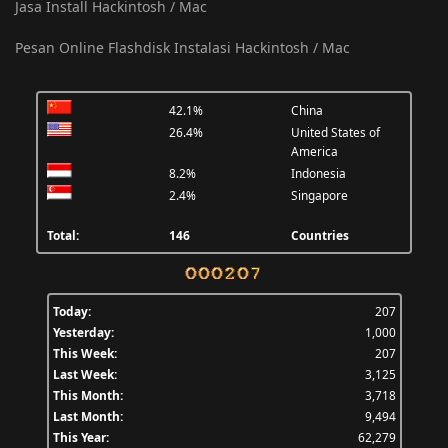
Jasa Install Hackintosh / Mac
Pesan Online Flashdisk Instalasi Hackintosh / Mac
42.1%
China
26.4%
United States of
America
8.2%
Indonesia
2.4%
Singapore
Total:
146
Countries
Today:
207
Yesterday:
1,000
This Week:
207
Last Week:
3,125
This Month:
3,718
Last Month:
9,494
This Year:
62,279