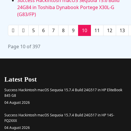
Success Hackintosh macOS Sequoia 15.6 Build
24G84 in Toshiba Dynabook Portege X30L-G
(G83/FP)
5
6
7
8
9
10
11
12
13
Page 10 of 397
Latest Post
Success Hackintosh macOS Sequoia 15.7.4 Build 24G517 in HP EliteBook
845 G8
04 August 2026
Success Hackintosh macOS Sequoia 15.7.4 Build 24G517 in HP 14S-
FQ2XXX
04 August 2026