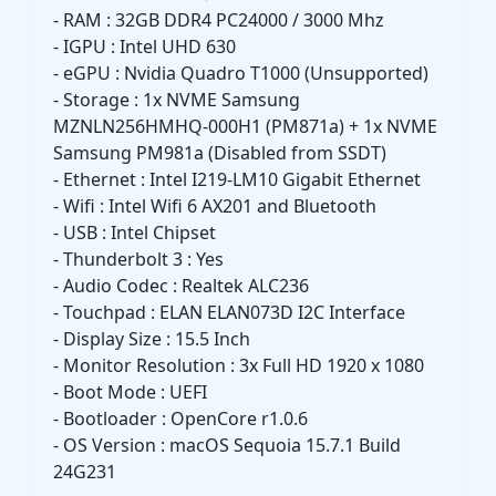
- RAM : 32GB DDR4 PC24000 / 3000 Mhz
- IGPU : Intel UHD 630
- eGPU : Nvidia Quadro T1000 (Unsupported)
- Storage : 1x NVME Samsung
MZNLN256HMHQ-000H1 (PM871a) + 1x NVME
Samsung PM981a (Disabled from SSDT)
- Ethernet : Intel I219-LM10 Gigabit Ethernet
- Wifi : Intel Wifi 6 AX201 and Bluetooth
- USB : Intel Chipset
- Thunderbolt 3 : Yes
- Audio Codec : Realtek ALC236
- Touchpad : ELAN ELAN073D I2C Interface
- Display Size : 15.5 Inch
- Monitor Resolution : 3x Full HD 1920 x 1080
- Boot Mode : UEFI
- Bootloader : OpenCore r1.0.6
- OS Version : macOS Sequoia 15.7.1 Build
24G231