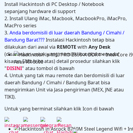
Install Hackintosh di PC Desktop / Notebook
sepanjang hardware di support
2. Install Ulang iMac, Macbook, MacbookPro, iMacPro,
MacPro series
3.
Anda berdomisili di luar daerah Bandung / Cimahi /
Bandung Barat???
Instalasi Hackintosh tetap bisa
dilakukan dari awal via
REMOTE
with
Any Desk
(disarankan untuk yang memiliki koneksi memadai
Hackintosh in HP Zbook Power G7 Mobile Workstati
kisaran 5Mb/s ke atas) detail prosedur silahkan klik
"
DISINI
" atau tombol di bawah
4. Untuk yang tak mau remote dan berdomisili di luar
daerah Bandung / Cimahi / Bandung Barat bisa
mengirimkan Unit via Jasa pengiriman (MEX, JNE atau
TIKI).
Untuk yang berminat silahkan klik Icon di bawah
Hackintosh in MSI PRO Z690-A DDR4 + Intel Core i9 