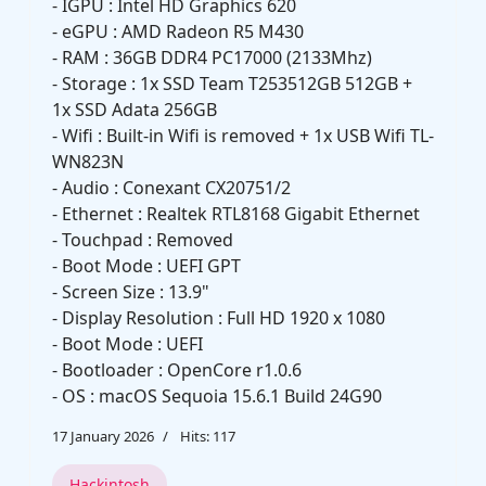
- IGPU : Intel HD Graphics 620
- eGPU : AMD Radeon R5 M430
- RAM : 36GB DDR4 PC17000 (2133Mhz)
- Storage : 1x SSD Team T253512GB 512GB +
1x SSD Adata 256GB
- Wifi : Built-in Wifi is removed + 1x USB Wifi TL-
WN823N
- Audio : Conexant CX20751/2
- Ethernet : Realtek RTL8168 Gigabit Ethernet
- Touchpad : Removed
- Boot Mode : UEFI GPT
- Screen Size : 13.9"
- Display Resolution : Full HD 1920 x 1080
- Boot Mode : UEFI
- Bootloader : OpenCore r1.0.6
- OS : macOS Sequoia 15.6.1 Build 24G90
17 January 2026
Hits: 117
Hackintosh