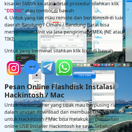
kisaran 5Mb/s ke atas) detail prosedur silahkan klik
"
DISINI
" atau tombol di bawah
4. Untuk yang tak mau remote dan berdomisili di luar
daerah Bandung / Cimahi / Bandung Barat bisa
mengirimkan Unit via Jasa pengiriman (MEX, JNE atau
TIKI).
Untuk yang berminat silahkan klik Icon di bawah
Hackintosh in MSI PRO Z690-A DDR4 + Intel Core i9 
RX 6600
Pesan Online Flashdisk Instalasi
Hackintosh / Mac
Untuk Hackintosher yang tidak mau berpusing ria
dalam urusan download dan membuat USB Installer
untuk Hackintosh / Mac bisa melakukan pembelian
online USB Installer Hackintosh ke saya. Sebelum