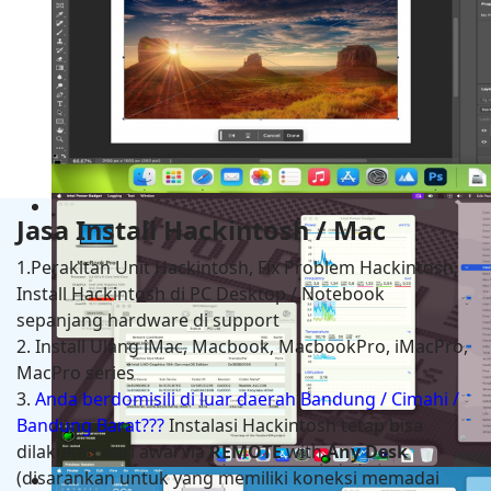
Adobe Photoshop 2025 v26.11
Jasa Install Hackintosh / Mac
1.Perakitan Unit Hackintosh, Fix Problem Hackintosh,
Install Hackintosh di PC Desktop / Notebook
sepanjang hardware di support
2. Install Ulang iMac, Macbook, MacbookPro, iMacPro,
MacPro series
3.
Anda berdomisili di luar daerah Bandung / Cimahi /
Bandung Barat???
Instalasi Hackintosh tetap bisa
dilakukan dari awal via
REMOTE
with
Any Desk
(disarankan untuk yang memiliki koneksi memadai
Hackintosh in HP Zbook Power G7 Mobile Workstati