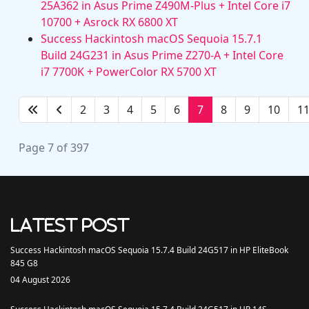
25A362 in Asus Prime Z490M-Plus + Intel Core i7
10700 + Asrock RX 6800 XT
Success Hackintosh macOS Sequoia 15.7.1
Build 24G231 in Asus Prime Z270-A + Intel Core
i7 7700K + PowerColor RX 5700 XT
2
3
4
5
6
7
8
9
10
1
Page 7 of 397
Latest Post
Success Hackintosh macOS Sequoia 15.7.4 Build 24G517 in HP EliteBook
845 G8
04 August 2026