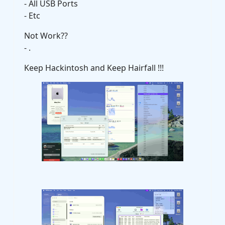
- All USB Ports
- Etc
Not Work??
- .
Keep Hackintosh and Keep Hairfall !!!