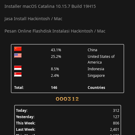
Installer macOS Catalina 10.15.7 Build 19H15
Jasa Install Hackintosh / Mac
Pesan Online Flashdisk Instalasi Hackintosh / Mac
43.1%
China
25.2%
United States of
America
8.5%
Indonesia
2.4%
Singapore
Total:
146
Countries
Today:
312
Yesterday:
127
This Week:
806
Last Week:
2,401