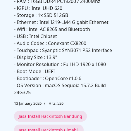
- RAM : 16GB DDR4 PC19200 / 2400Mhz
- IGPU : Intel UHD 620
- Storage : 1x SSD 512GB
- Ethernet : Intel I219-LM4 Gigabit Ethernet
- Wifi : Intel AC 8265 and Bluetooth
- USB : Intel Chipset
- Audio Codec : Conexant CX8200
- Touchpad : Syanptic SYN3071 PS2 Interface
- Display Size : 13.9"
- Monitor Resolution : Full HD 1920 x 1080
- Boot Mode : UEFI
- Bootloader : OpenCore r1.0.6
- OS Version : macOS Sequoia 15.7.2 Build
24G325
13 January 2026
Hits: 526
Jasa Install Hackintosh Bandung
Jasa Install Hackintosh Cimahi.