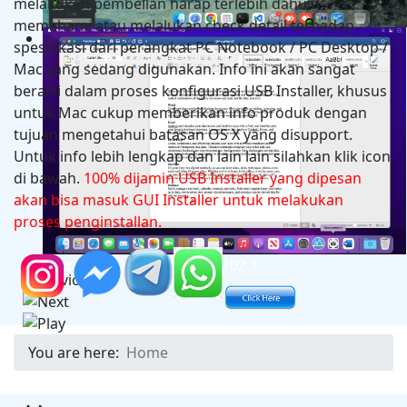
melakukan pembelian harap terlebih dahulu
memahami atau melalukan check detail terhadap
Hackintosh in Asrock B760M Steel Legend Wifi + Intel
spesifikasi dari perangkat PC Notebook / PC Desktop /
14600K + Asus RX 6600
Mac yang sedang digunakan. Info ini akan sangat
berarti dalam proses konfigurasi USB Installer, khusus
untuk Mac cukup memberikan info produk dengan
tujuan mengetahui batasan OS X yang disupport.
Untuk info lebih lengkap dan lain lain silahkan klik icon
di bawah.
100% dijamin USB Installer yang dipesan
akan bisa masuk GUI Installer untuk melakukan
proses penginstallan.
Microsoft Office 2024 v16.102.1
You are here:
Home