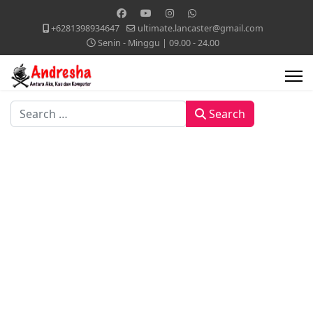
+6281398934647
ultimate.lancaster@gmail.com
Senin - Minggu | 09.00 - 24.00
Search
Search