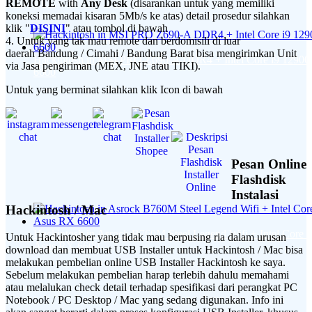
REMOTE
with
Any Desk
(disarankan untuk yang memiliki
koneksi memadai kisaran 5Mb/s ke atas) detail prosedur silahkan
klik "
DISINI
" atau tombol di bawah
4. Untuk yang tak mau remote dan berdomisili di luar
daerah Bandung / Cimahi / Bandung Barat bisa mengirimkan Unit
Hackintosh in MSI PRO Z690-A DDR4 + Intel Core i9 1290
via Jasa pengiriman (MEX, JNE atau TIKI).
6600
Untuk yang berminat silahkan klik Icon di bawah
Pesan Online
Flashdisk
Instalasi
Hackintosh / Mac
Hackintosh in Asrock B760M Steel Legend Wifi + Intel Core 
Untuk Hackintosher yang tidak mau berpusing ria dalam urusan
Asus RX 6600
download dan membuat USB Installer untuk Hackintosh / Mac bisa
melakukan pembelian online USB Installer Hackintosh ke saya.
Sebelum melakukan pembelian harap terlebih dahulu memahami
atau melalukan check detail terhadap spesifikasi dari perangkat PC
Notebook / PC Desktop / Mac yang sedang digunakan. Info ini