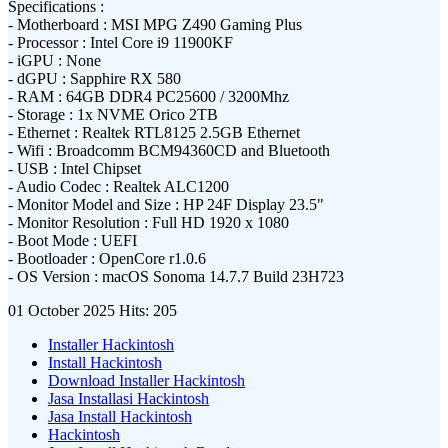
Specifications :
- Motherboard : MSI MPG Z490 Gaming Plus
- Processor : Intel Core i9 11900KF
- iGPU : None
- dGPU : Sapphire RX 580
- RAM : 64GB DDR4 PC25600 / 3200Mhz
- Storage : 1x NVME Orico 2TB
- Ethernet : Realtek RTL8125 2.5GB Ethernet
- Wifi : Broadcomm BCM94360CD and Bluetooth
- USB : Intel Chipset
- Audio Codec : Realtek ALC1200
- Monitor Model and Size : HP 24F Display 23.5"
- Monitor Resolution : Full HD 1920 x 1080
- Boot Mode : UEFI
- Bootloader : OpenCore r1.0.6
- OS Version : macOS Sonoma 14.7.7 Build 23H723
01 October 2025
Hits: 205
Installer Hackintosh
Install Hackintosh
Download Installer Hackintosh
Jasa Installasi Hackintosh
Jasa Install Hackintosh
Hackintosh