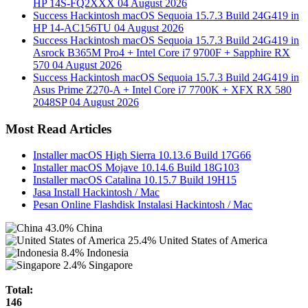
HP 14S-FQ2XXX
04 August 2026
Success Hackintosh macOS Sequoia 15.7.3 Build 24G419 in
HP 14-AC156TU
04 August 2026
Success Hackintosh macOS Sequoia 15.7.3 Build 24G419 in
Asrock B365M Pro4 + Intel Core i7 9700F + Sapphire RX
570
04 August 2026
Success Hackintosh macOS Sequoia 15.7.3 Build 24G419 in
Asus Prime Z270-A + Intel Core i7 7700K + XFX RX 580
2048SP
04 August 2026
Most Read Articles
Installer macOS High Sierra 10.13.6 Build 17G66
Installer macOS Mojave 10.14.6 Build 18G103
Installer macOS Catalina 10.15.7 Build 19H15
Jasa Install Hackintosh / Mac
Pesan Online Flashdisk Instalasi Hackintosh / Mac
43.0%
China
25.4%
United States of America
8.4%
Indonesia
2.4%
Singapore
Total:
146