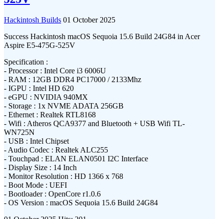
Hackintosh Builds
01 October 2025
Success Hackintosh macOS Sequoia 15.6 Build 24G84 in Acer
Aspire E5-475G-525V
Specification :
- Processor : Intel Core i3 6006U
- RAM : 12GB DDR4 PC17000 / 2133Mhz
- IGPU : Intel HD 620
- eGPU : NVIDIA 940MX
- Storage : 1x NVME ADATA 256GB
- Ethernet : Realtek RTL8168
- Wifi : Atheros QCA9377 and Bluetooth + USB Wifi TL-
WN725N
- USB : Intel Chipset
- Audio Codec : Realtek ALC255
- Touchpad : ELAN ELAN0501 I2C Interface
- Display Size : 14 Inch
- Monitor Resolution : HD 1366 x 768
- Boot Mode : UEFI
- Bootloader : OpenCore r1.0.6
- OS Version : macOS Sequoia 15.6 Build 24G84