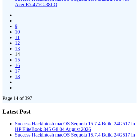
Acer E5-475G-38LQ
9
10
11
12
13
14
15
16
17
18
Page 14 of 397
Latest Post
Success Hackintosh macOS Sequoia 15.7.4 Build 24G517 in
HP EliteBook 845 G8
04 August 2026
Success Hackintosh macOS Sequoia 15.7.4 Build 24G517 in