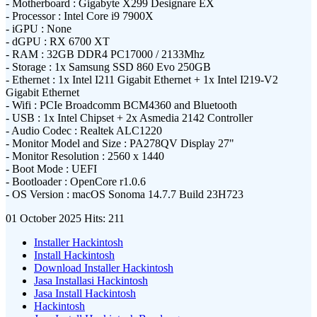
- Motherboard : Gigabyte X299 Designare EX
- Processor : Intel Core i9 7900X
- iGPU : None
- dGPU : RX 6700 XT
- RAM : 32GB DDR4 PC17000 / 2133Mhz
- Storage : 1x Samsung SSD 860 Evo 250GB
- Ethernet : 1x Intel I211 Gigabit Ethernet + 1x Intel I219-V2
Gigabit Ethernet
- Wifi : PCIe Broadcomm BCM4360 and Bluetooth
- USB : 1x Intel Chipset + 2x Asmedia 2142 Controller
- Audio Codec : Realtek ALC1220
- Monitor Model and Size : PA278QV Display 27"
- Monitor Resolution : 2560 x 1440
- Boot Mode : UEFI
- Bootloader : OpenCore r1.0.6
- OS Version : macOS Sonoma 14.7.7 Build 23H723
01 October 2025
Hits: 211
Installer Hackintosh
Install Hackintosh
Download Installer Hackintosh
Jasa Installasi Hackintosh
Jasa Install Hackintosh
Hackintosh