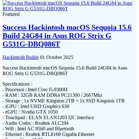
Featured
Success Hackintosh macOS Sequoia 15.6
Build 24G84 in Asus ROG Strix G
G531G-DBQ086T
Hackintosh Builds
01 October 2025
Success Hackintosh macOS Sequoia 15.6 Build 24G84 in Asus
ROG Strix G G531G-DBQ086T
Specifications :
- Processor : Intel Core i5-9300H
- RAM : 32GB RAM DDR4 PC21300 / 2667Mhz
- Storage : 1x NVME Kingston 2TB + 1x SSD Kingston 1TB
- iGPU : Intel UHD Graphics 630
- eGPU : Nvidia GTX 1050
- Touchpad : ELAN ELAN1203 I2C Interface
- Audio Codec : Realtek ALC294
- Wifi : Intel AC 9560 and Bluetooth
- Ethernet : Realtek RTL8168 Gigabit Ethernet