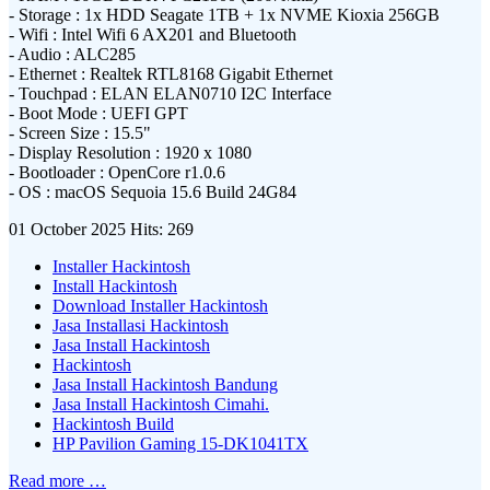
- Storage : 1x HDD Seagate 1TB + 1x NVME Kioxia 256GB
- Wifi : Intel Wifi 6 AX201 and Bluetooth
- Audio : ALC285
- Ethernet : Realtek RTL8168 Gigabit Ethernet
- Touchpad : ELAN ELAN0710 I2C Interface
- Boot Mode : UEFI GPT
- Screen Size : 15.5"
- Display Resolution : 1920 x 1080
- Bootloader : OpenCore r1.0.6
- OS : macOS Sequoia 15.6 Build 24G84
01 October 2025
Hits: 269
Installer Hackintosh
Install Hackintosh
Download Installer Hackintosh
Jasa Installasi Hackintosh
Jasa Install Hackintosh
Hackintosh
Jasa Install Hackintosh Bandung
Jasa Install Hackintosh Cimahi.
Hackintosh Build
HP Pavilion Gaming 15-DK1041TX
Read more …