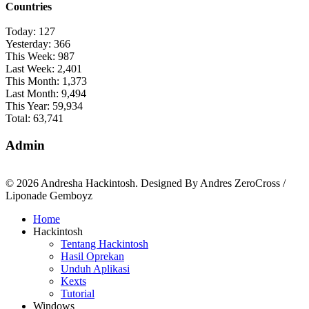
Countries
Today:
127
Yesterday:
366
This Week:
987
Last Week:
2,401
This Month:
1,373
Last Month:
9,494
This Year:
59,934
Total:
63,741
Admin
© 2026 Andresha Hackintosh. Designed By Andres ZeroCross /
Liponade Gemboyz
Home
Hackintosh
Tentang Hackintosh
Hasil Oprekan
Unduh Aplikasi
Kexts
Tutorial
Windows