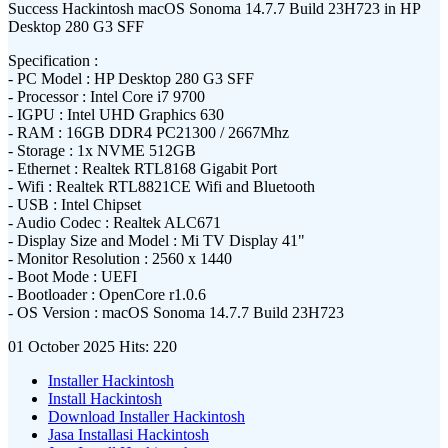
Success Hackintosh macOS Sonoma 14.7.7 Build 23H723 in HP
Desktop 280 G3 SFF
Specification :
- PC Model : HP Desktop 280 G3 SFF
- Processor : Intel Core i7 9700
- IGPU : Intel UHD Graphics 630
- RAM : 16GB DDR4 PC21300 / 2667Mhz
- Storage : 1x NVME 512GB
- Ethernet : Realtek RTL8168 Gigabit Port
- Wifi : Realtek RTL8821CE Wifi and Bluetooth
- USB : Intel Chipset
- Audio Codec : Realtek ALC671
- Display Size and Model : Mi TV Display 41"
- Monitor Resolution : 2560 x 1440
- Boot Mode : UEFI
- Bootloader : OpenCore r1.0.6
- OS Version : macOS Sonoma 14.7.7 Build 23H723
01 October 2025
Hits: 220
Installer Hackintosh
Install Hackintosh
Download Installer Hackintosh
Jasa Installasi Hackintosh