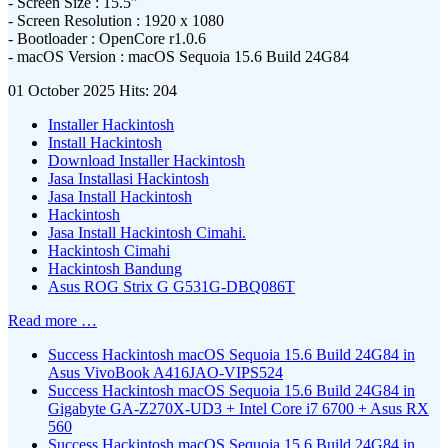
- Screen Size : 15.5"
- Screen Resolution : 1920 x 1080
- Bootloader : OpenCore r1.0.6
- macOS Version : macOS Sequoia 15.6 Build 24G84
01 October 2025
Hits: 204
Installer Hackintosh
Install Hackintosh
Download Installer Hackintosh
Jasa Installasi Hackintosh
Jasa Install Hackintosh
Hackintosh
Jasa Install Hackintosh Cimahi.
Hackintosh Cimahi
Hackintosh Bandung
Asus ROG Strix G G531G-DBQ086T
Read more …
Success Hackintosh macOS Sequoia 15.6 Build 24G84 in
Asus VivoBook A416JAO-VIPS524
Success Hackintosh macOS Sequoia 15.6 Build 24G84 in
Gigabyte GA-Z270X-UD3 + Intel Core i7 6700 + Asus RX
560
Success Hackintosh macOS Sequoia 15.6 Build 24G84 in