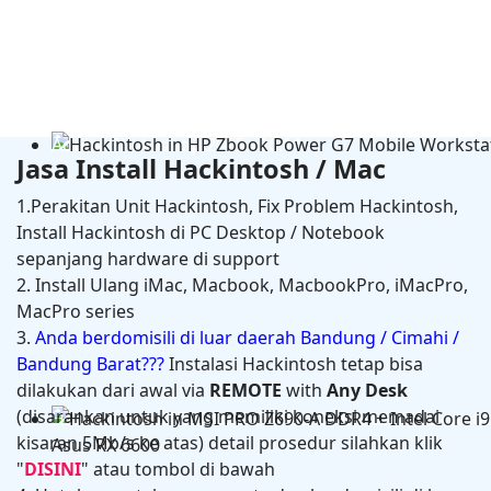
Adobe Photoshop 2025 v26.11
Jasa Install Hackintosh / Mac
1.Perakitan Unit Hackintosh, Fix Problem Hackintosh,
Install Hackintosh di PC Desktop / Notebook
sepanjang hardware di support
2. Install Ulang iMac, Macbook, MacbookPro, iMacPro,
MacPro series
3.
Anda berdomisili di luar daerah Bandung / Cimahi /
Bandung Barat???
Instalasi Hackintosh tetap bisa
dilakukan dari awal via
REMOTE
with
Any Desk
(disarankan untuk yang memiliki koneksi memadai
Hackintosh in HP Zbook Power G7 Mobile Workstati
kisaran 5Mb/s ke atas) detail prosedur silahkan klik
"
DISINI
" atau tombol di bawah