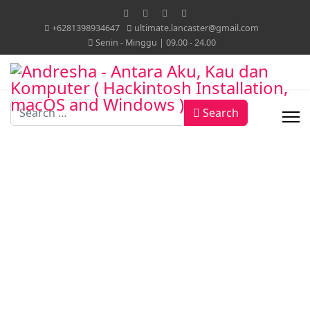
+6281398934647
ultimate.lancaster@gmail.com
Senin - Minggu | 09.00 - 24.00
Search
Search