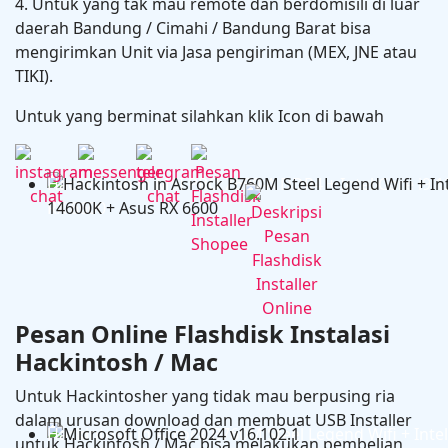
4. Untuk yang tak mau remote dan berdomisili di luar
daerah Bandung / Cimahi / Bandung Barat bisa
mengirimkan Unit via Jasa pengiriman (MEX, JNE atau
TIKI).
Untuk yang berminat silahkan klik Icon di bawah
Hackintosh in MSI PRO Z690-A DDR4 + Intel Core i9 
RX 6600
Pesan Online Flashdisk Instalasi
Hackintosh / Mac
Untuk Hackintosher yang tidak mau berpusing ria
dalam urusan download dan membuat USB Installer
Hackintosh in Asrock B760M Steel Legend Wifi + Intel
untuk Hackintosh / Mac bisa melakukan pembelian