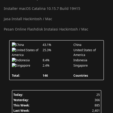
Installer macOS Catalina 10.15.7 Build 19H15
Jasa Install Hackintosh / Mac
Pesan Online Flashdisk Instalasi Hackintosh / Mac
43.1%
China
25.3%
United States of
America
8.4%
Indonesia
2.4%
Singapore
Total:
146
Countries
Today:
25
Yesterday:
366
This Week:
885
Last Week:
2,401