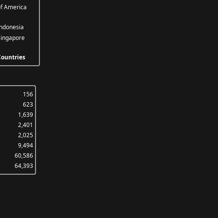
f America
ndonesia
ingapore
ountries
156
623
1,639
2,401
2,025
9,494
60,586
64,393