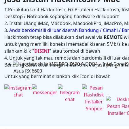
1.Perakitan Unit Hackintosh, Fix Problem Hackintosh, Ins
Desktop / Notebook sepanjang hardware di support
2. Install Ulang iMac, Macbook, MacbookPro, iMacPro, M
3.
Anda berdomisili di luar daerah Bandung / Cimahi / B
Hackintosh tetap bisa dilakukan dari awal via
REMOTE
wi
untuk yang memiliki koneksi memadai kisaran 5Mb/s ke a
silahkan klik "
DISINI
" atau tombol di bawah
4. Untuk yang tak mau remote dan berdomisili di luar da
Hackintosh in HP Zbook Power G7 Mobile Workstati
Bandung Barat bisa mengirimkan Unit via Jasa pengiriman
Untuk yang berminat silahkan klik Icon di bawah