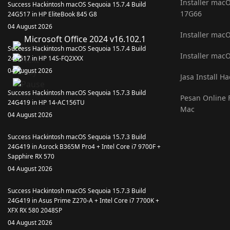
Installer macO
Success Hackintosh macOS Sequoia 15.7.4 Build
17G66
24G517 in HP EliteBook 845 G8
04 August 2026
Installer mac
Microsoft Office 2024 v16.102.1
Success Hackintosh macOS Sequoia 15.7.4 Build
Installer macO
24G517 in HP 14S-FQ2XXX
04 August 2026
Jasa Install H
Success Hackintosh macOS Sequoia 15.7.3 Build
Pesan Online F
24G419 in HP 14-AC156TU
Mac
04 August 2026
Success Hackintosh macOS Sequoia 15.7.3 Build
24G419 in Asrock B365M Pro4 + Intel Core i7 9700F +
Sapphire RX 570
04 August 2026
Success Hackintosh macOS Sequoia 15.7.3 Build
24G419 in Asus Prime Z270-A + Intel Core i7 7700K +
XFX RX 580 2048SP
04 August 2026