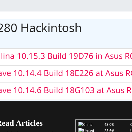
12900K + Asus
80 Hackintosh
lina 10.15.3 Build 19D76 in Asus
ve 10.14.4 Build 18E226 at Asus
 Core i5
ave 10.14.6 Build 18G103 at Asus
ead Articles
43.0%
C
25.6%
U