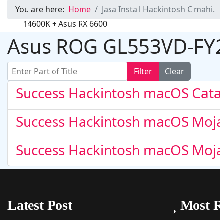
You are here:
Home
Jasa Install Hackintosh Cimahi.
Hackintosh in MSI PRO Z690-A DDR4 + Intel Core i9 
RX 6600
Asus ROG GL553VD-FY2
Enter Part of Title
Filter
Clear
Success Hackintosh macOS Cata
Success Hackintosh macOS Moja
Hackintosh in Asrock B760M Steel Legend Wifi + Intel
Success Hackintosh macOS Moj
14600K + Asus RX 6600
Latest Post
Most R