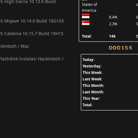
S High Sierra 10.13.6 Build
o
8.4%
I
OS Mojave 10.14.6 Build 18G103
2.3%
S
S Catalina 10.15.7 Build 19H15
Total:
146
C
ackintosh / Mac
lashdisk Instalasi Hackintosh /
Today:
Yesterday:
This Week:
Last Week:
This Month:
Last Month:
This Year:
Total: