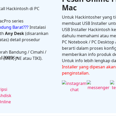
Mac
tall Hackintosh di PC
Untuk Hackintosher yang t
acPro series
membuat USB Installer unt
andung Barat???
Instalasi
USB Installer Hackintosh k
th
Any Desk
(disarankan
dahulu memahami atau melal
tas) detail prosedur
PC Notebook / PC Desktop /
berarti dalam proses konfi
erah Bandung / Cimahi /
memberikan info produk de
on
 (MEX, JNE atau TIKI).
Untuk info lebih lengkap dan
Installer yang dipesan aka
penginstallan.