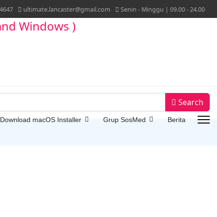
4647
ultimate.lancaster@gmail.com
Senin - Minggu | 09.00 - 24.00
Search
 Download macOS Installer
Grup SosMed
Berita