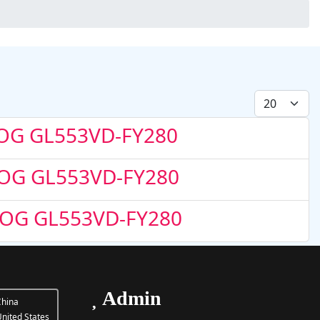
Display #
 ROG GL553VD-FY280
 ROG GL553VD-FY280
 ROG GL553VD-FY280
Admin
hina
nited States