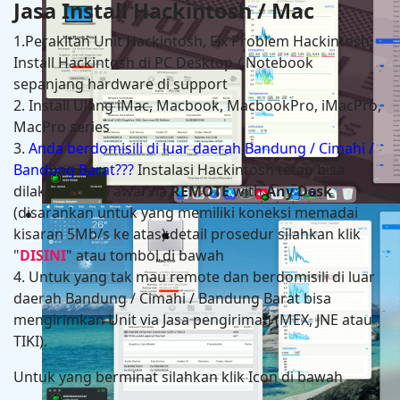
Jasa Install Hackintosh / Mac
1.Perakitan Unit Hackintosh, Fix Problem Hackintosh,
Install Hackintosh di PC Desktop / Notebook
sepanjang hardware di support
2. Install Ulang iMac, Macbook, MacbookPro, iMacPro,
MacPro series
3.
Anda berdomisili di luar daerah Bandung / Cimahi /
Bandung Barat???
Instalasi Hackintosh tetap bisa
dilakukan dari awal via
REMOTE
with
Any Desk
(disarankan untuk yang memiliki koneksi memadai
Hackintosh in HP Zbook Power G7 Mobile Workstati
kisaran 5Mb/s ke atas) detail prosedur silahkan klik
"
DISINI
" atau tombol di bawah
4. Untuk yang tak mau remote dan berdomisili di luar
daerah Bandung / Cimahi / Bandung Barat bisa
mengirimkan Unit via Jasa pengiriman (MEX, JNE atau
TIKI).
Untuk yang berminat silahkan klik Icon di bawah