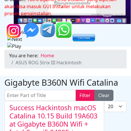
akan bisa masuk GUI Installer untuk melakukan
proses penginstallan.
Microsoft Office 2024 v16.102.1
You are here:
Home
ASUS ROG Strix III Hackintosh
Gigabyte B360N Wifi Catalina
Enter Part of Title
Filter
Clear
Display #
Success Hackintosh macOS
Catalina 10.15 Build 19A603
at Gigabyte B360N Wifi +