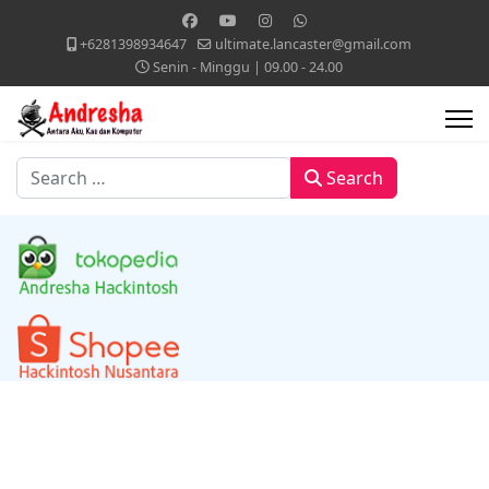
+6281398934647
ultimate.lancaster@gmail.com
Senin - Minggu | 09.00 - 24.00
Search
Search