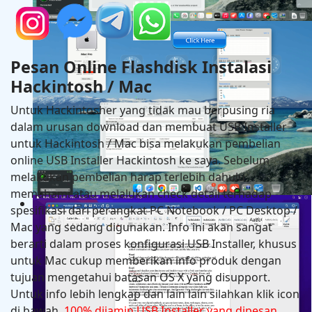
Hackintosh in MSI PRO Z690-A DDR4 + Intel Core i9 
RX 6600
Pesan Online Flashdisk Instalasi
Hackintosh / Mac
Untuk Hackintosher yang tidak mau berpusing ria
dalam urusan download dan membuat USB Installer
untuk Hackintosh / Mac bisa melakukan pembelian
online USB Installer Hackintosh ke saya. Sebelum
melakukan pembelian harap terlebih dahulu
memahami atau melalukan check detail terhadap
Hackintosh in Asrock B760M Steel Legend Wifi + Intel
spesifikasi dari perangkat PC Notebook / PC Desktop /
14600K + Asus RX 6600
Mac yang sedang digunakan. Info ini akan sangat
berarti dalam proses konfigurasi USB Installer, khusus
untuk Mac cukup memberikan info produk dengan
tujuan mengetahui batasan OS X yang disupport.
Untuk info lebih lengkap dan lain lain silahkan klik icon
di bawah.
100% dijamin USB Installer yang dipesan