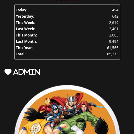
Today:
494
Yesterday:
642
This Week:
2,619
Last Week:
2,401
This Month:
3,005
Last Month:
9,494
This Year:
61,566
Total:
65,373
Admin