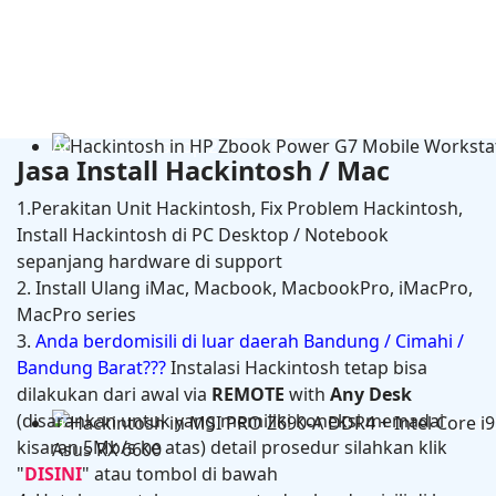
Adobe Photoshop 2025 v26.11
Jasa Install Hackintosh / Mac
1.Perakitan Unit Hackintosh, Fix Problem Hackintosh,
Install Hackintosh di PC Desktop / Notebook
sepanjang hardware di support
2. Install Ulang iMac, Macbook, MacbookPro, iMacPro,
MacPro series
3.
Anda berdomisili di luar daerah Bandung / Cimahi /
Bandung Barat???
Instalasi Hackintosh tetap bisa
dilakukan dari awal via
REMOTE
with
Any Desk
(disarankan untuk yang memiliki koneksi memadai
Hackintosh in HP Zbook Power G7 Mobile Workstati
kisaran 5Mb/s ke atas) detail prosedur silahkan klik
"
DISINI
" atau tombol di bawah