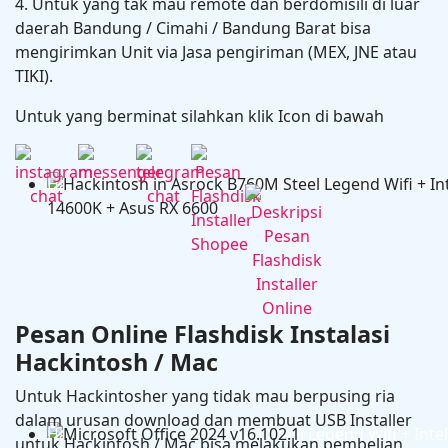
4. Untuk yang tak mau remote dan berdomisili di luar
daerah Bandung / Cimahi / Bandung Barat bisa
mengirimkan Unit via Jasa pengiriman (MEX, JNE atau
TIKI).
Untuk yang berminat silahkan klik Icon di bawah
Hackintosh in MSI PRO Z690-A DDR4 + Intel Core i9 
RX 6600
Pesan Online Flashdisk Instalasi
Hackintosh / Mac
Untuk Hackintosher yang tidak mau berpusing ria
dalam urusan download dan membuat USB Installer
Hackintosh in Asrock B760M Steel Legend Wifi + Intel
untuk Hackintosh / Mac bisa melakukan pembelian