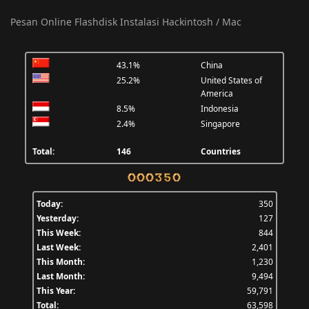
Pesan Online Flashdisk Instalasi Hackintosh / Mac
43.1%
China
25.2%
United States of
America
8.5%
Indonesia
2.4%
Singapore
Total:
146
Countries
Today:
350
Yesterday:
127
This Week:
844
Last Week:
2,401
This Month:
1,230
Last Month:
9,494
This Year:
59,791
Total:
63,598