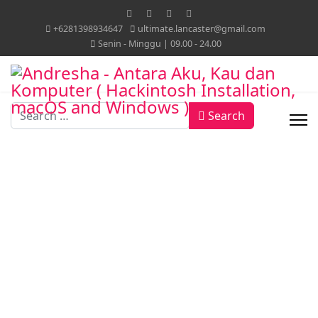
+6281398934647
ultimate.lancaster@gmail.com
Senin - Minggu | 09.00 - 24.00
Search
Search