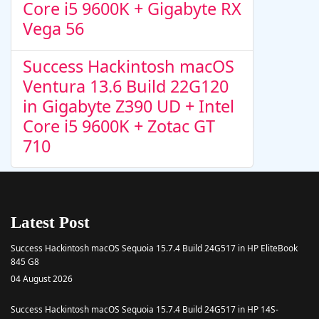
Core i5 9600K + Gigabyte RX
Vega 56
Success Hackintosh macOS
Ventura 13.6 Build 22G120
in Gigabyte Z390 UD + Intel
Core i5 9600K + Zotac GT
710
Latest Post
Success Hackintosh macOS Sequoia 15.7.4 Build 24G517 in HP EliteBook
845 G8
04 August 2026
Success Hackintosh macOS Sequoia 15.7.4 Build 24G517 in HP 14S-