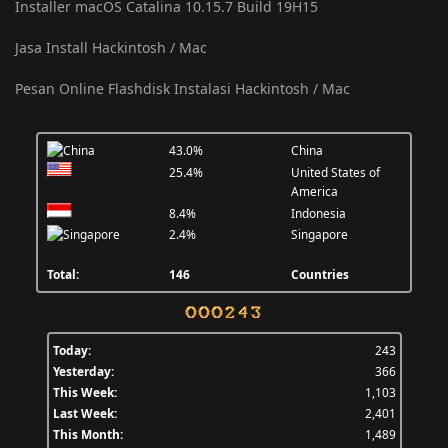
Installer macOS Catalina 10.15.7 Build 19H15
Jasa Install Hackintosh / Mac
Pesan Online Flashdisk Instalasi Hackintosh / Mac
43.0%
China
25.4%
United States of
America
8.4%
Indonesia
2.4%
Singapore
Total:
146
Countries
Today:
243
Yesterday:
366
This Week:
1,103
Last Week:
2,401
This Month:
1,489