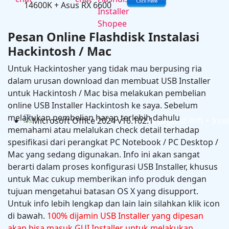
RX 6600
Pesan Online Flashdisk Instalasi
Hackintosh / Mac
Untuk Hackintosher yang tidak mau berpusing ria
dalam urusan download dan membuat USB Installer
untuk Hackintosh / Mac bisa melakukan pembelian
online USB Installer Hackintosh ke saya. Sebelum
melakukan pembelian harap terlebih dahulu
Hackintosh in Asrock B760M Steel Legend Wifi + Intel
memahami atau melalukan check detail terhadap
14600K + Asus RX 6600
spesifikasi dari perangkat PC Notebook / PC Desktop /
Mac yang sedang digunakan. Info ini akan sangat
berarti dalam proses konfigurasi USB Installer, khusus
untuk Mac cukup memberikan info produk dengan
tujuan mengetahui batasan OS X yang disupport.
Untuk info lebih lengkap dan lain lain silahkan klik icon
di bawah.
100% dijamin USB Installer yang dipesan
akan bisa masuk GUI Installer untuk melakukan