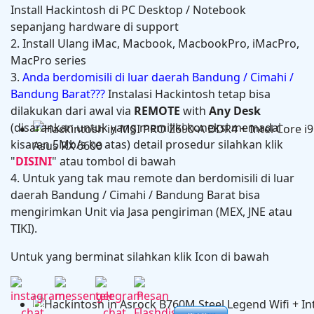
Install Hackintosh di PC Desktop / Notebook
sepanjang hardware di support
2. Install Ulang iMac, Macbook, MacbookPro, iMacPro,
MacPro series
3.
Anda berdomisili di luar daerah Bandung / Cimahi /
Bandung Barat???
Instalasi Hackintosh tetap bisa
dilakukan dari awal via
REMOTE
with
Any Desk
(disarankan untuk yang memiliki koneksi memadai
Hackintosh in HP Zbook Power G7 Mobile Workstati
kisaran 5Mb/s ke atas) detail prosedur silahkan klik
"
DISINI
" atau tombol di bawah
4. Untuk yang tak mau remote dan berdomisili di luar
daerah Bandung / Cimahi / Bandung Barat bisa
mengirimkan Unit via Jasa pengiriman (MEX, JNE atau
TIKI).
Untuk yang berminat silahkan klik Icon di bawah
Hackintosh in MSI PRO Z690-A DDR4 + Intel Core i9 