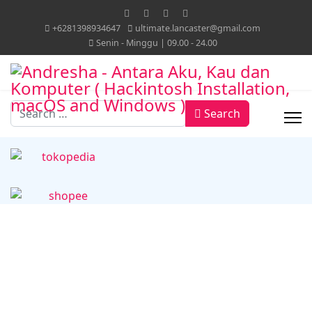
+6281398934647
ultimate.lancaster@gmail.com
Senin - Minggu | 09.00 - 24.00
Search
Search