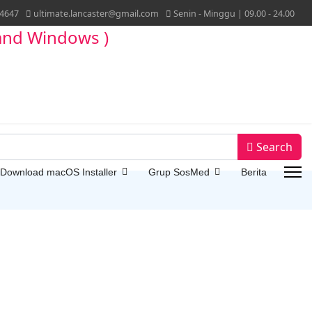
4647
ultimate.lancaster@gmail.com
Senin - Minggu | 09.00 - 24.00
Search
 Download macOS Installer
Grup SosMed
Berita