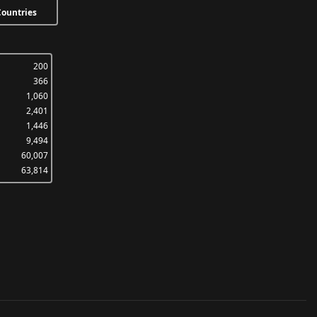
ountries
200
366
1,060
2,401
1,446
9,494
60,007
63,814