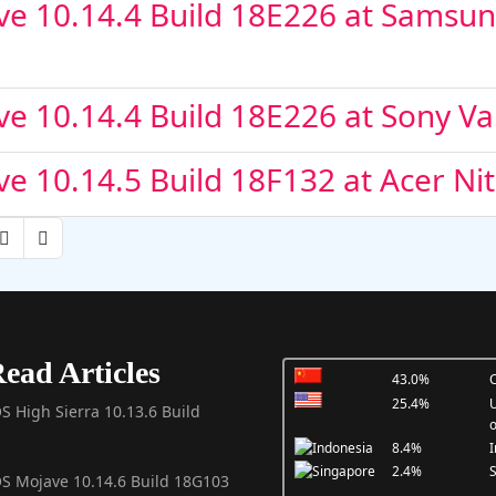
e 10.14.4 Build 18E226 at Samsun
e 10.14.4 Build 18E226 at Sony 
 10.14.5 Build 18F132 at Acer Ni
ead Articles
43.0%
C
25.4%
U
S High Sierra 10.13.6 Build
o
8.4%
I
2.4%
S
OS Mojave 10.14.6 Build 18G103