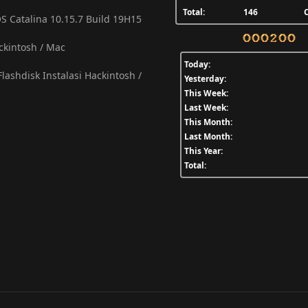
Total:
146
C
S Catalina 10.15.7 Build 19H15
ackintosh / Mac
Today:
lashdisk Instalasi Hackintosh /
Yesterday:
This Week:
Last Week:
This Month:
Last Month:
This Year:
Total: