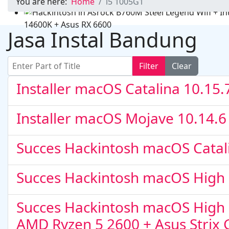
You are here:
Home
i5 1005G1
Hackintosh in MSI PRO Z690-A DDR4 + Intel Core i9 
RX 6600
Jasa Instal Bandung
Enter Part of Title
Filter
Clear
Installer macOS Catalina 10.15.
Installer macOS Mojave 10.14.6
Hackintosh in Asrock B760M Steel Legend Wifi + Intel
Succes Hackintosh macOS Catal
14600K + Asus RX 6600
Succes Hackintosh macOS High S
Succes Hackintosh macOS High S
AMD Ryzen 5 2600 + Asus Strix