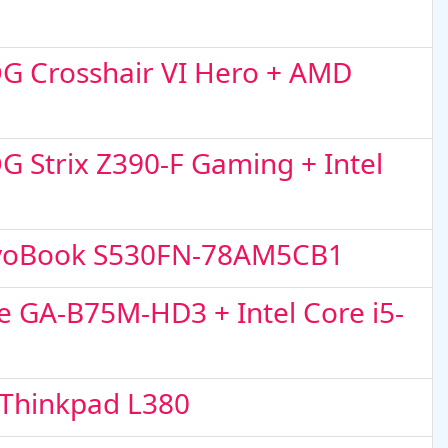
OG Crosshair VI Hero + AMD
 Strix Z390-F Gaming + Intel
VivoBook S530FN-78AM5CB1
e GA-B75M-HD3 + Intel Core i5-
 Thinkpad L380