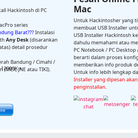
Mac
tall Hackintosh di PC
Untuk Hackintosher yang t
acPro series
membuat USB Installer unt
andung Barat???
Instalasi
USB Installer Hackintosh k
th
Any Desk
(disarankan
dahulu memahami atau melal
tas) detail prosedur
PC Notebook / PC Desktop /
berarti dalam proses konfi
erah Bandung / Cimahi /
memberikan info produk de
on
 (MEX, JNE atau TIKI).
Untuk info lebih lengkap dan
Installer yang dipesan aka
penginstallan.