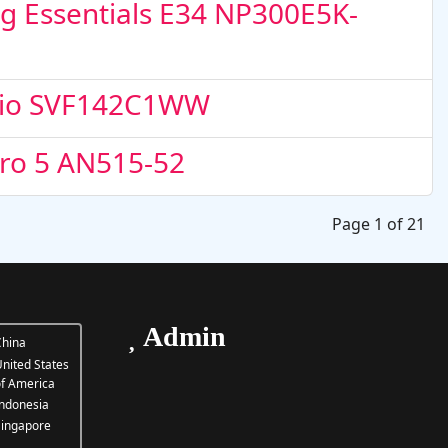
g Essentials E34 NP300E5K-
Vaio SVF142C1WW
tro 5 AN515-52
Page 1 of 21
Admin
hina
nited States
f America
ndonesia
ingapore