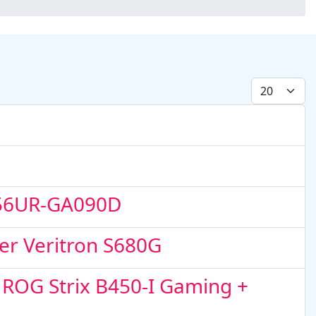
Display #
A456UR-GA090D
er Veritron S680G
 ROG Strix B450-I Gaming +