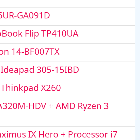
456UR-GA091D
voBook Flip TP410UA
ion 14-BF007TX
 Ideapad 305-15IBD
 Thinkpad X260
k A320M-HDV + AMD Ryzen 3
ximus IX Hero + Processor i7