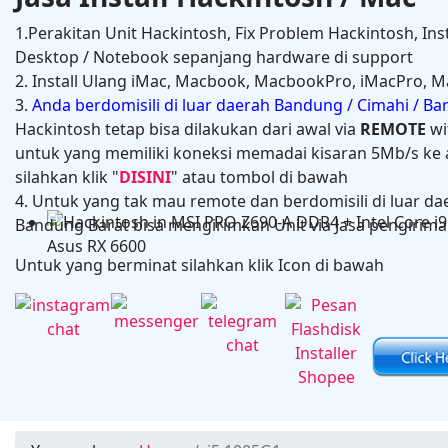
1.Perakitan Unit Hackintosh, Fix Problem Hackintosh, Ins
Desktop / Notebook sepanjang hardware di support
2. Install Ulang iMac, Macbook, MacbookPro, iMacPro, M
3.
Anda berdomisili di luar daerah Bandung / Cimahi / B
Hackintosh tetap bisa dilakukan dari awal via
REMOTE
wi
untuk yang memiliki koneksi memadai kisaran 5Mb/s ke a
silahkan klik "
DISINI
" atau tombol di bawah
4. Untuk yang tak mau remote dan berdomisili di luar da
Hackintosh in HP Zbook Power G7 Mobile Workstati
Bandung Barat bisa mengirimkan Unit via Jasa pengiriman
Untuk yang berminat silahkan klik Icon di bawah