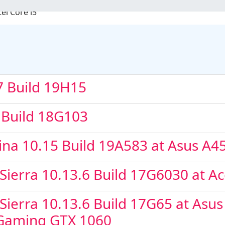
12900K + Asus
7 Build 19H15
 Build 18G103
 Core i5
ina 10.15 Build 19A583 at Asus 
ierra 10.13.6 Build 17G6030 at Ac
ierra 10.13.6 Build 17G65 at Asus
 Gaming GTX 1060