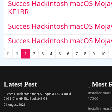
Succes Hackintosh macOS Mojav
KF1BR
Succes Hackintosh macOS Mojav
Succes Hackintosh macOS Mojave
1
2
3
4
5
6
7
8
9
10
Latest Post
Most R
Installer macO
Success Hackintosh macOS Sequoia 15.7.4 Build
17G66
24G517 in HP EliteBook 845 G8
04 August 2026
Installer mac