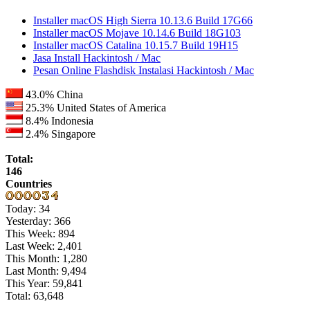
Installer macOS High Sierra 10.13.6 Build 17G66
Installer macOS Mojave 10.14.6 Build 18G103
Installer macOS Catalina 10.15.7 Build 19H15
Jasa Install Hackintosh / Mac
Pesan Online Flashdisk Instalasi Hackintosh / Mac
43.0%
China
25.3%
United States of America
8.4%
Indonesia
2.4%
Singapore
Total:
146
Countries
Today:
34
Yesterday:
366
This Week:
894
Last Week:
2,401
This Month:
1,280
Last Month:
9,494
This Year:
59,841
Total:
63,648