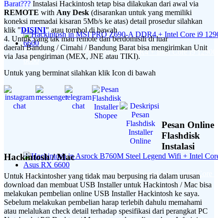
Barat???
Instalasi Hackintosh tetap bisa dilakukan dari awal via
REMOTE
with
Any Desk
(disarankan untuk yang memiliki
koneksi memadai kisaran 5Mb/s ke atas) detail prosedur silahkan
klik "
DISINI
" atau tombol di bawah
4. Untuk yang tak mau remote dan berdomisili di luar
daerah Bandung / Cimahi / Bandung Barat bisa mengirimkan Unit
Hackintosh in MSI PRO Z690-A DDR4 + Intel Core i9 1290
via Jasa pengiriman (MEX, JNE atau TIKI).
6600
Untuk yang berminat silahkan klik Icon di bawah
Pesan Online
Flashdisk
Instalasi
Hackintosh / Mac
Hackintosh in Asrock B760M Steel Legend Wifi + Intel Core 
Untuk Hackintosher yang tidak mau berpusing ria dalam urusan
Asus RX 6600
download dan membuat USB Installer untuk Hackintosh / Mac bisa
melakukan pembelian online USB Installer Hackintosh ke saya.
Sebelum melakukan pembelian harap terlebih dahulu memahami
atau melalukan check detail terhadap spesifikasi dari perangkat PC