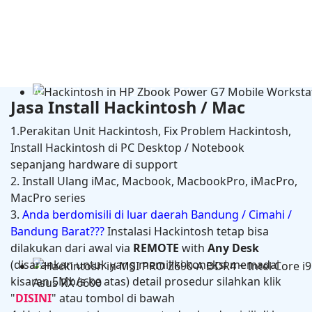
Adobe Photoshop 2025 v26.11
Jasa Install Hackintosh / Mac
1.Perakitan Unit Hackintosh, Fix Problem Hackintosh,
Install Hackintosh di PC Desktop / Notebook
sepanjang hardware di support
2. Install Ulang iMac, Macbook, MacbookPro, iMacPro,
MacPro series
3.
Anda berdomisili di luar daerah Bandung / Cimahi /
Bandung Barat???
Instalasi Hackintosh tetap bisa
dilakukan dari awal via
REMOTE
with
Any Desk
(disarankan untuk yang memiliki koneksi memadai
Hackintosh in HP Zbook Power G7 Mobile Workstati
kisaran 5Mb/s ke atas) detail prosedur silahkan klik
"
DISINI
" atau tombol di bawah