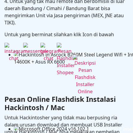
4. Untuk yang tak mau remote dan berdomisili di luar
daerah Bandung / Cimahi / Bandung Barat bisa
mengirimkan Unit via Jasa pengiriman (MEX, JNE atau
TIKI).
Untuk yang berminat silahkan klik Icon di bawah
Hackintosh in MSI PRO Z690-A DDR4 + Intel Core i9 
RX 6600
Pesan Online Flashdisk Instalasi
Hackintosh / Mac
Untuk Hackintosher yang tidak mau berpusing ria
dalam urusan download dan membuat USB Installer
Hackintosh in Asrock B760M Steel Legend Wifi + Intel
untuk Hackintosh / Mac bisa melakukan pembelian