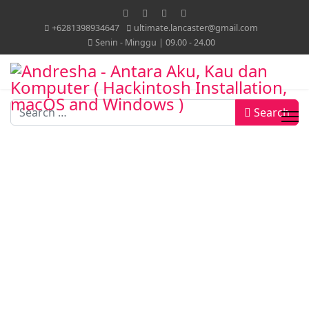
+6281398934647
ultimate.lancaster@gmail.com
Senin - Minggu | 09.00 - 24.00
Search
Search