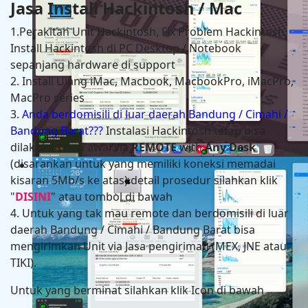
Jasa Install Hackintosh / Mac
1.Perakitan Unit Hackintosh, Fix Problem Hackintosh,
Install Hackintosh di PC Desktop / Notebook
sepanjang hardware di support
2. Install Ulang iMac, Macbook, MacbookPro, iMacPro,
MacPro series
3.
Anda berdomisili di luar daerah Bandung / Cimahi /
Bandung Barat???
Instalasi Hackintosh tetap bisa
dilakukan dari awal via
REMOTE
with
Any Desk
(disarankan untuk yang memiliki koneksi memadai
Hackintosh in HP Zbook Power G7 Mobile Workstati
kisaran 5Mb/s ke atas) detail prosedur silahkan klik
"
DISINI
" atau tombol di bawah
4. Untuk yang tak mau remote dan berdomisili di luar
daerah Bandung / Cimahi / Bandung Barat bisa
mengirimkan Unit via Jasa pengiriman (MEX, JNE atau
TIKI).
Untuk yang berminat silahkan klik Icon di bawah