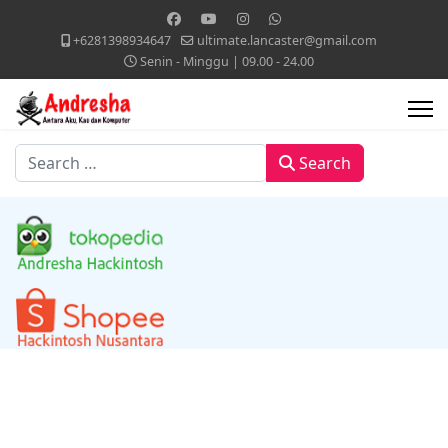
+6281398934647
ultimate.lancaster@gmail.com
Senin - Minggu | 09.00 - 24.00
Search
Search