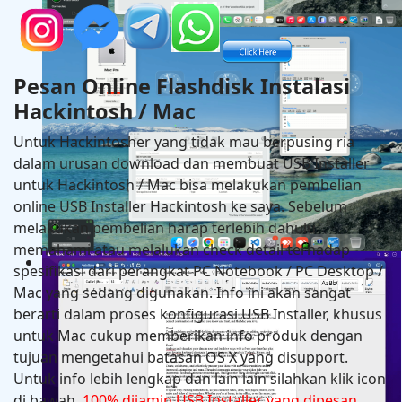
Hackintosh in MSI PRO Z690-A DDR4 + Intel Core i9 
RX 6600
Pesan Online Flashdisk Instalasi
Hackintosh / Mac
Untuk Hackintosher yang tidak mau berpusing ria
dalam urusan download dan membuat USB Installer
untuk Hackintosh / Mac bisa melakukan pembelian
online USB Installer Hackintosh ke saya. Sebelum
melakukan pembelian harap terlebih dahulu
memahami atau melalukan check detail terhadap
Hackintosh in Asrock B760M Steel Legend Wifi + Intel
spesifikasi dari perangkat PC Notebook / PC Desktop /
14600K + Asus RX 6600
Mac yang sedang digunakan. Info ini akan sangat
berarti dalam proses konfigurasi USB Installer, khusus
untuk Mac cukup memberikan info produk dengan
tujuan mengetahui batasan OS X yang disupport.
Untuk info lebih lengkap dan lain lain silahkan klik icon
di bawah.
100% dijamin USB Installer yang dipesan