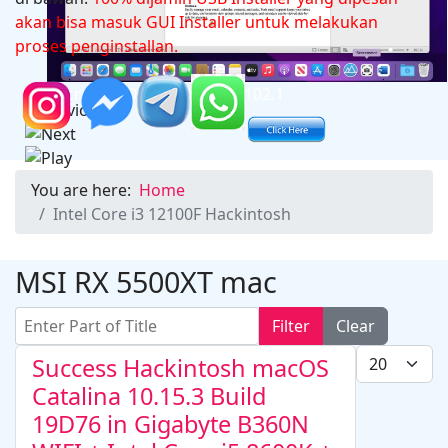
akan bisa masuk GUI Installer untuk melakukan
proses penginstallan.
Microsoft Office 2024 v16.102.1
You are here:
Home
Intel Core i3 12100F Hackintosh
MSI RX 5500XT mac
Enter Part of Title
Filter
Clear
Display #
Success Hackintosh macOS
Catalina 10.15.3 Build
19D76 in Gigabyte B360N