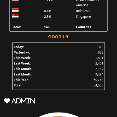
25.7%
United States of
America
8.4%
Indonesia
2.3%
Singapore
Total:
146
Countries
Today:
318
Yesterday:
623
This Week:
1,801
Last Week:
2,401
This Month:
2,187
Last Month:
9,494
This Year:
60,748
Total:
64,555
Admin