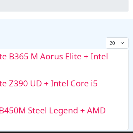
Display #
e B365 M Aorus Elite + Intel
e Z390 UD + Intel Core i5
k B450M Steel Legend + AMD