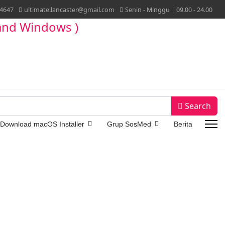
4647
ultimate.lancaster@gmail.com
Senin - Minggu | 09.00 - 24.00
Search
 Download macOS Installer
Grup SosMed
Berita