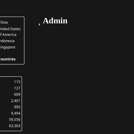
Admin
hina
nited States
f America
ndonesia
ingapore
ountries
115
127
609
2,401
995
9,494
59,556
63,363