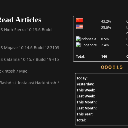
ead Articles
43.2%
C
25.0%
U
S High Sierra 10.13.6 Build
o
8.5%
I
2.4%
S
OS Mojave 10.14.6 Build 18G103
Total:
146
C
S Catalina 10.15.7 Build 19H15
ackintosh / Mac
Today:
lashdisk Instalasi Hackintosh /
Yesterday:
This Week:
Last Week:
This Month:
Last Month:
This Year:
Total: