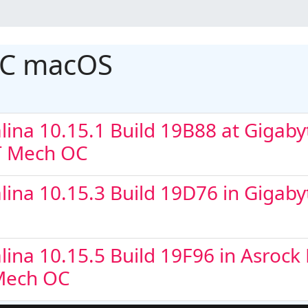
12900K + Asus
OC macOS
na 10.15.1 Build 19B88 at Gigabyt
T Mech OC
na 10.15.3 Build 19D76 in Gigabyt
 Core i5
ina 10.15.5 Build 19F96 in Asroc
 Mech OC