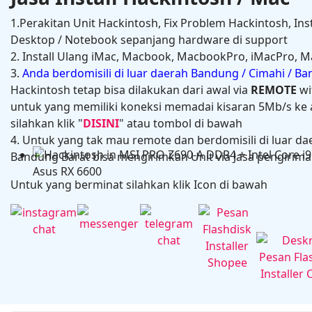
1.Perakitan Unit Hackintosh, Fix Problem Hackintosh, Ins
Desktop / Notebook sepanjang hardware di support
2. Install Ulang iMac, Macbook, MacbookPro, iMacPro, M
3.
Anda berdomisili di luar daerah Bandung / Cimahi / B
Hackintosh tetap bisa dilakukan dari awal via
REMOTE
wi
untuk yang memiliki koneksi memadai kisaran 5Mb/s ke a
silahkan klik "
DISINI
" atau tombol di bawah
4. Untuk yang tak mau remote dan berdomisili di luar da
Hackintosh in HP Zbook Power G7 Mobile Workstati
Bandung Barat bisa mengirimkan Unit via Jasa pengiriman
Untuk yang berminat silahkan klik Icon di bawah