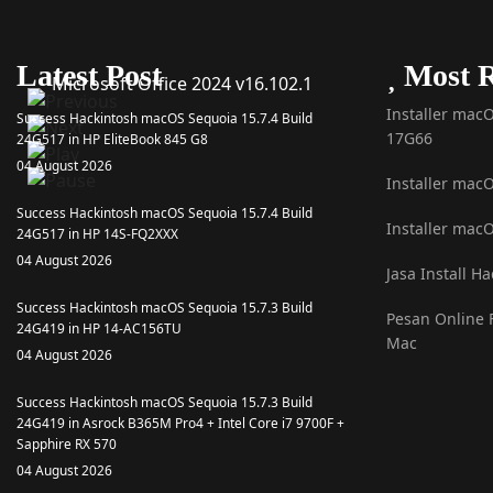
Latest Post
Most R
Microsoft Office 2024 v16.102.1
Installer macO
Success Hackintosh macOS Sequoia 15.7.4 Build
17G66
24G517 in HP EliteBook 845 G8
04 August 2026
Installer mac
Success Hackintosh macOS Sequoia 15.7.4 Build
Installer macO
24G517 in HP 14S-FQ2XXX
04 August 2026
Jasa Install H
Success Hackintosh macOS Sequoia 15.7.3 Build
Pesan Online F
24G419 in HP 14-AC156TU
Mac
04 August 2026
Success Hackintosh macOS Sequoia 15.7.3 Build
24G419 in Asrock B365M Pro4 + Intel Core i7 9700F +
Sapphire RX 570
04 August 2026