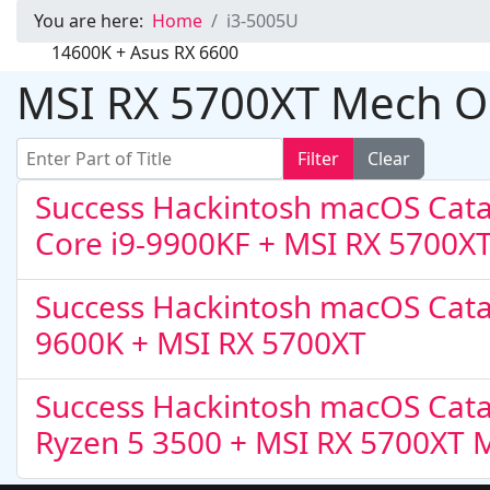
You are here:
Home
i3-5005U
Hackintosh in MSI PRO Z690-A DDR4 + Intel Core i9 
RX 6600
MSI RX 5700XT Mech 
Enter Part of Title
Filter
Clear
Success Hackintosh macOS Catali
Core i9-9900KF + MSI RX 5700X
Success Hackintosh macOS Catali
Hackintosh in Asrock B760M Steel Legend Wifi + Intel
14600K + Asus RX 6600
9600K + MSI RX 5700XT
Success Hackintosh macOS Catal
Ryzen 5 3500 + MSI RX 5700XT