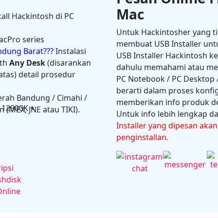
Mac
tall Hackintosh di PC
Untuk Hackintosher yang t
acPro series
membuat USB Installer unt
andung Barat???
Instalasi
USB Installer Hackintosh k
th
Any Desk
(disarankan
dahulu memahami atau melal
tas) detail prosedur
PC Notebook / PC Desktop /
berarti dalam proses konfi
erah Bandung / Cimahi /
memberikan info produk de
on
 (MEX, JNE atau TIKI).
Untuk info lebih lengkap dan
Installer yang dipesan aka
penginstallan.