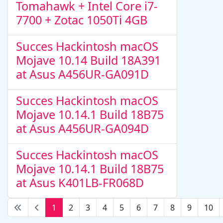
Tomahawk + Intel Core i7-
7700 + Zotac 1050Ti 4GB
Succes Hackintosh macOS
Mojave 10.14 Build 18A391
at Asus A456UR-GA091D
Succes Hackintosh macOS
Mojave 10.14.1 Build 18B75
at Asus A456UR-GA094D
Succes Hackintosh macOS
Mojave 10.14.1 Build 18B75
at Asus K401LB-FR068D
1
2
3
4
5
6
7
8
9
10
Page 1 of 89