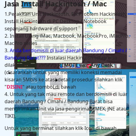
Jasa Install Hackintosh / Mac
1.Perakitan Unit Hackintosh, Fix Problem Hackintosh,
Install Hackintosh di PC Desktop / Notebook
sepanjang hardware di support
2. Install Ulang iMac, Macbook, MacbookPro, iMacPro,
MacPro series
3.
Anda berdomisili di luar daerah Bandung / Cimahi /
Bandung Barat???
Instalasi Hackintosh tetap bisa
dilakukan dari awal via
REMOTE
with
Any Desk
(disarankan untuk yang memiliki koneksi memadai
Hackintosh in HP Zbook Power G7 Mobile Workstati
kisaran 5Mb/s ke atas) detail prosedur silahkan klik
"
DISINI
" atau tombol di bawah
4. Untuk yang tak mau remote dan berdomisili di luar
daerah Bandung / Cimahi / Bandung Barat bisa
mengirimkan Unit via Jasa pengiriman (MEX, JNE atau
TIKI).
Untuk yang berminat silahkan klik Icon di bawah