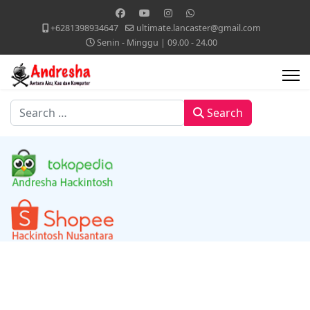
+6281398934647
ultimate.lancaster@gmail.com
Senin - Minggu | 09.00 - 24.00
Search
Search