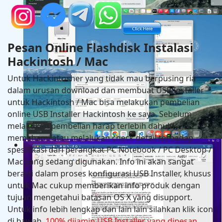
Hackintosh in MSI PRO Z690-A DDR4 + Intel Core i9 
RX 6600
Pesan Online Flashdisk Instalasi
Hackintosh / Mac
Untuk Hackintosher yang tidak mau berpusing ria
dalam urusan download dan membuat USB Installer
untuk Hackintosh / Mac bisa melakukan pembelian
online USB Installer Hackintosh ke saya. Sebelum
melakukan pembelian harap terlebih dahulu
memahami atau melalukan check detail terhadap
Hackintosh in Asrock B760M Steel Legend Wifi + Intel
spesifikasi dari perangkat PC Notebook / PC Desktop /
14600K + Asus RX 6600
Mac yang sedang digunakan. Info ini akan sangat
berarti dalam proses konfigurasi USB Installer, khusus
untuk Mac cukup memberikan info produk dengan
tujuan mengetahui batasan OS X yang disupport.
Untuk info lebih lengkap dan lain lain silahkan klik icon
di bawah.
100% dijamin USB Installer yang dipesan