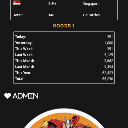
2.4%
Singapore
Total:
146
Countries
Today:
351
Yesterday:
1,000
This Week:
351
Last Week:
3,125
This Month:
3,862
Last Month:
9,494
This Year:
62,423
Total:
66,230
Admin