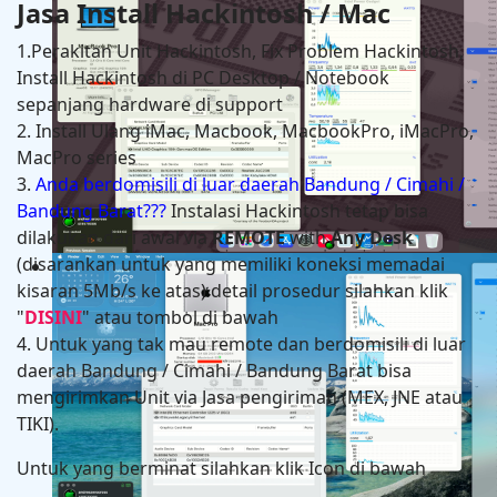
Jasa Install Hackintosh / Mac
1.Perakitan Unit Hackintosh, Fix Problem Hackintosh,
Install Hackintosh di PC Desktop / Notebook
sepanjang hardware di support
2. Install Ulang iMac, Macbook, MacbookPro, iMacPro,
MacPro series
3.
Anda berdomisili di luar daerah Bandung / Cimahi /
Bandung Barat???
Instalasi Hackintosh tetap bisa
dilakukan dari awal via
REMOTE
with
Any Desk
(disarankan untuk yang memiliki koneksi memadai
Hackintosh in HP Zbook Power G7 Mobile Workstati
kisaran 5Mb/s ke atas) detail prosedur silahkan klik
"
DISINI
" atau tombol di bawah
4. Untuk yang tak mau remote dan berdomisili di luar
daerah Bandung / Cimahi / Bandung Barat bisa
mengirimkan Unit via Jasa pengiriman (MEX, JNE atau
TIKI).
Untuk yang berminat silahkan klik Icon di bawah