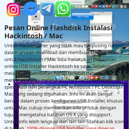
Hackintosh in MSI PRO Z690-A DDR4 + Intel Core i9 
RX 6600
Pesan Online Flashdisk Instalasi
Hackintosh / Mac
Untuk Hackintosher yang tidak mau berpusing ria
dalam urusan download dan membuat USB Installer
untuk Hackintosh / Mac bisa melakukan pembelian
online USB Installer Hackintosh ke saya. Sebelum
melakukan pembelian harap terlebih dahulu
memahami atau melalukan check detail terhadap
Hackintosh in Asrock B760M Steel Legend Wifi + Intel
spesifikasi dari perangkat PC Notebook / PC Desktop /
14600K + Asus RX 6600
Mac yang sedang digunakan. Info ini akan sangat
berarti dalam proses konfigurasi USB Installer, khusus
untuk Mac cukup memberikan info produk dengan
tujuan mengetahui batasan OS X yang disupport.
Untuk info lebih lengkap dan lain lain silahkan klik icon
di bawah.
100% dijamin USB Installer yang dipesan