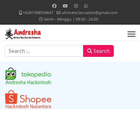
+6281398934647
ultimate.lancaster@gmail.com
Senin - Minggu | 09.00 - 24.00
Search
Search