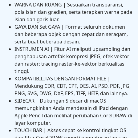
WARNA DAN RUANG | Sesuaikan transparansi,
pola isian dan gradien, serta terapkan warna pada
isian dan garis luar.
GAYA DAN Set GAYA | Format seluruh dokumen
dan beberapa objek dengan cepat dan seragam,
serta buat beberapa desain.
INSTRUMEN AI | Fitur AI meliputi upsampling dan
penghapusan artefak kompresi JPEG; efek vektor
dan raster; tracing raster-ke-vektor berkualitas
tinggi.
KOMPATIBILITAS DENGAN FORMAT FILE |
Mendukung CDR, CDT, CPT, DES, AI, PSD, PDF, JPG,
PNG, SVG, DWG, DXF, EPS, TIFF, HEIF, dan lainnya.
SIDECAR | Dukungan Sidecar di macOS
memungkinkan Anda mendesain di iPad dengan
Apple Pencil dan melihat perubahan CorelDRAW di
layar komputer.
TOUCH BAR | Akses cepat ke kontrol tingkat OS
dan fitur CorelDRAW seperti pengaturan lapisan,